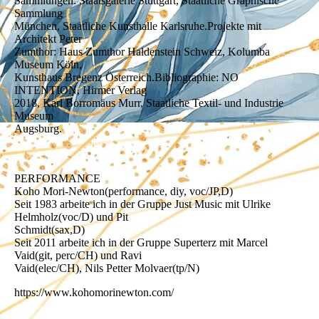
Sammlungen: Staatsgalerie Stuttgart, Staatliche Graphische
Sammlung
München, Staatliche Kunsthalle Karlsruhe.Projekte mit
Architekt Peter
Zumthor: Haus Zumthor Haldenstein Schweiz, Kolumba
Museum Köln,
Kunsthaus Bregenz Österreich.Bibliographie: NO
INTENTION, Hirmer Verlag
2018, Karl Borromäus Murr, Staatliche Textil- und Industrie
Museum
Augsburg.
PERFORMANCE
Koho Mori-Newton(performance, diy, voc/JP,D)
Seit 1983 arbeite ich in der Gruppe Just Music mit Ulrike
Helmholz(voc/D) und Pit
Schmidt(sax,D)
Seit 2011 arbeite ich in der Gruppe Superterz mit Marcel
Vaid(git, perc/CH) und Ravi
Vaid(elec/CH), Nils Petter Molvaer(tp/N)
https://www.kohomorinewton.com/