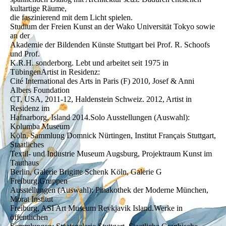
kultartige Räume,
die faszinierend mit dem Licht spielen.
Studium der Freien Kunst an der Wako Universität Tokyo sowie
an der
Akademie der Bildenden Künste Stuttgart bei Prof. R. Schoofs
und Prof.
K.R.H. sonderborg. Lebt und arbeitet seit 1975 in
TübingenArtist in Residenz:
Cité International des Arts in Paris (F) 2010, Josef & Anni
Albers Foundation
CT, USA, 2011-12, Haldenstein Schweiz. 2012, Artist in
Residenz im
Hafnarborg, Island 2014.Solo Ausstellungen (Auswahl):
Kolumba Museum
Köln, Sammlung Domnick Nürtingen, Institut Français Stuttgart,
Staatliches
Textil- und Industrie Museum Augsburg, Projektraum Kunst im
Tauthaus
Berlin, Galerie Brigitte Schenk Köln, Galerie G
Freiburg.Gruppen
Ausstellungen (Auswahl): Pinakothek der Moderne München,
Morat Institut
Freiburg, ASI Art Museum Reykjavik Island.Werke in
öffentlichen